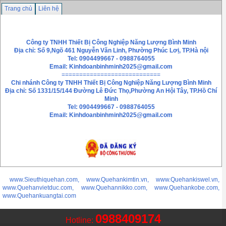
Trang chủ
Liên hệ
Công ty TNHH Thiết Bị Công Nghiệp Năng Lượng Bình Minh
Địa chỉ: Số 9,Ngõ 461 Nguyễn Văn Linh, Phường Phúc Lơị, TP.Hà nội
Tel: 0904499667 - 0988764055
Email:
Kinhdoanbinhminh2025@gmail.com
============================
Chi nhánh
Công ty TNHH Thiết Bị Công Nghiệp Năng Lượng Bình Minh
Địa chỉ: Số 1331/15/144 Đường Lê Đức Thọ,Phường An Hội Tây, TP.Hồ Chí
Minh
Tel: 0904499667 - 0988764055
Email: Kinhdoanbinhminh2025@gmail.com
www.Sieuthiquehan.com, www.Quehankimtin.vn, www.Quehankiswel.vn,
www.Quehanvietduc.com, www.Quehannikko.com, www.Quehankobe.com,
www.Quehankuangtai.com
0988409174