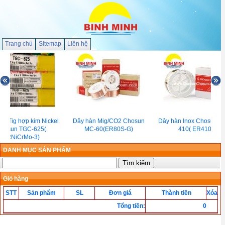
Trang chủ
Sitemap
Liên hệ
n Tig hợp kim Nickel
Dây hàn Mig/CO2 Chosun
Dây hàn Inox Chosun M
hosun TGC-625(
MC-60(ER80S-G)
410( ER410 )
ERNiCrMo-3)
DANH MỤC SẢN PHẨM
Giỏ hàng
STT
Sản phẩm
SL
Đơn giá
Thành tiền
Xóa
Tổng tiền
:
0