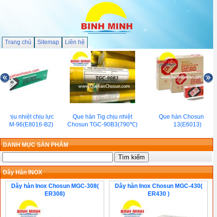
Trang chủ
Sitemap
Liên hệ
 chịu nhiệt chịu lực
Que hàn Tig chịu nhiệt
Que hàn Chosun CR-
n CM-96(E8016-B2)
Chosun TGC-90B3(790℃)
13(E6013)
DANH MỤC SẢN PHẨM
Dây Hàn INOX
Dây hàn Inox Chosun MGC-308(
Dây hàn Inox Chosun MGC-430(
ER308)
ER430 )