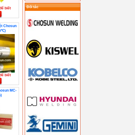
Đối tác
để biết
iệt Chosun
0℃)
để biết
hosun MC-
)