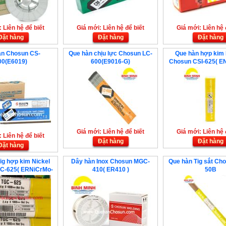
 Liên hệ để biết
Giá mới: Liên hệ để biết
Giá mới: Liên hệ 
Đặt hàng
Đặt hàng
Đặt hàng
àn Chosun CS-
Que hàn chịu lực Chosun LC-
Que hàn hợp kim
00(E6019)
600(E9016-G)
Chosun CSI-625( E
Giá mới: Liên hệ để biết
Giá mới: Liên hệ 
 Liên hệ để biết
Đặt hàng
Đặt hàng
Đặt hàng
ig hợp kim Nickel
Dây hàn Inox Chosun MGC-
Que hàn Tig sắt Ch
C-625( ERNiCrMo-
410( ER410 )
50B
3)