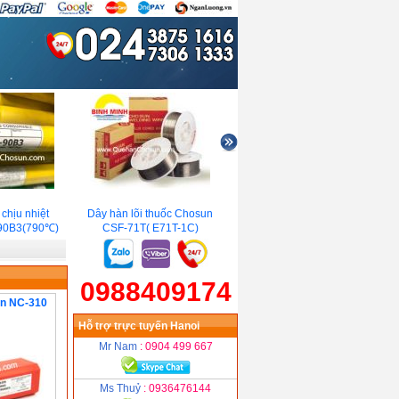
hịu nhiệt
Dây hàn lõi thuốc Chosun
Que hàn Tig Inox Chosun
0B3(790℃)
CSF-71T( E71T-1C)
TGC-317
0988409174
un NC-310
Hỗ trợ trực tuyến Hanoi
Mr Nam
: 0904 499 667
Ms Thuỷ
: 0936476144