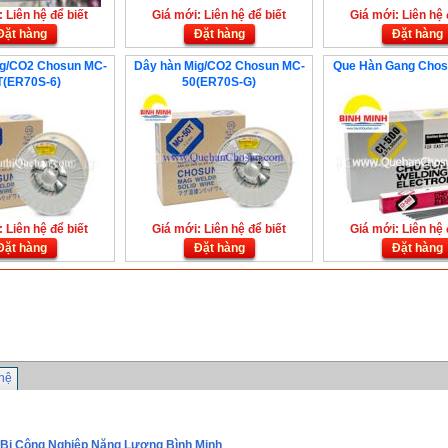
 Liên hệ để biết
Giá mới: Liên hệ để biết
Giá mới: Liên hệ 
Đặt hàng
Đặt hàng
Đặt hàng
ig/CO2 Chosun MC-
Dây hàn Mig/CO2 Chosun MC-
Que Hàn Gang Chos
T(ER70S-6)
50(ER70S-G)
 Liên hệ để biết
Giá mới: Liên hệ để biết
Giá mới: Liên hệ 
Đặt hàng
Đặt hàng
Đặt hàng
 hệ
 Bị Công Nghiệp Năng Lượng Bình Minh