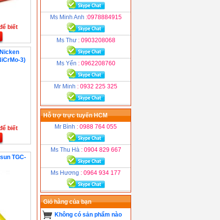
Ms Minh Anh
:0978884915
để biết
Ms Thư
: 0903208068
 Nicken
NiCrMo-3)
Ms Yến
: 0962208760
Mr Minh
: 0932 225 325
Hỗ trợ trực tuyến HCM
Mr Bình
: 0988 764 055
để biết
Ms Thu Hà
: 0904 829 667
osun TGC-
Ms Hương
: 0964 934 177
Giỏ hàng của bạn
Không có sản phẩm nào