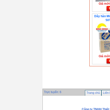
Giá: 0 VND
Giá mới:
Que hàn đắp chống
mài mòn Chosun
CH-90
Dây hàn M
Giá: 0 VND
50
Que hàn Inox
Chosun NC-309
Giá: 0 VND
Giá mới:
Trực tuyến: 6
Trang chủ
Liên
Công ty TNHH Thiết