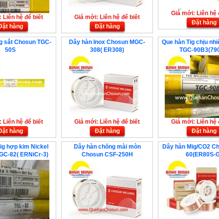
Giá mới: Liên hệ 
 Liên hệ để biết
Giá mới: Liên hệ để biết
Đặt hàng
Đặt hàng
Đặt hàng
g sắt Chosun TGC-
Dây hàn Inox Chosun MGC-
Que hàn Tig chịu nh
50S
308( ER308)
TGC-90B3(79
 Liên hệ để biết
Giá mới: Liên hệ để biết
Giá mới: Liên hệ 
Đặt hàng
Đặt hàng
Đặt hàng
ig hợp kim Nickel
Dây hàn chống mài mòn
Dây hàn Mig/CO2 C
GC-82( ERNiCr-3)
Chosun CSF-250H
60(ER80S-G