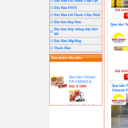
Dây Hàn Lõi Thuốc Chịu Lực
Dây Hàn INOX
Giá mới:
Dây Hàn Lõi Thuốc Chịu Nhiệt
Dây hàn Hợp Kim
Que hàn Ti
Dây hàn thép chống chịu thời
tiết
Dây Hàn Mig/Mag
Thuốc Hàn
Sản phẩm tiêu biểu
Giá mới:
Que hàn Chosun
CR-13(E6013)
Giá: 0 VND
Que hàn T
Chosun T
Dây hàn lõi thuốc
Chosun CSF-71T(
E71T-1C)
Giá: 0 VND
Que hàn Chosun
CR-13V(E6013)