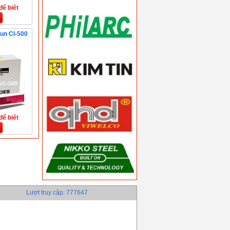
để biết
un CI-500
để biết
Lượt truy cập: 777647