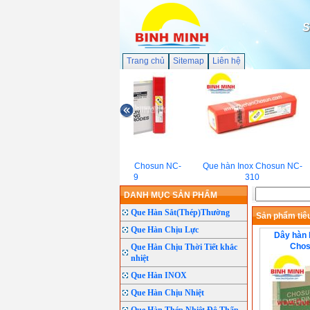
S
Trang chủ
Sitemap
Liên hệ
Que hàn Inox Chosun NC-
Que hàn Inox Chosun NC-
309
310
DANH MỤC SẢN PHẨM
Que Hàn Sắt(Thép)Thường
Sản phẩm tiêu
Que Hàn Chịu Lực
Dây hàn l
Chos
Que Hàn Chịu Thời Tiết khắc
nhiệt
Que Hàn INOX
Que Hàn Chịu Nhiệt