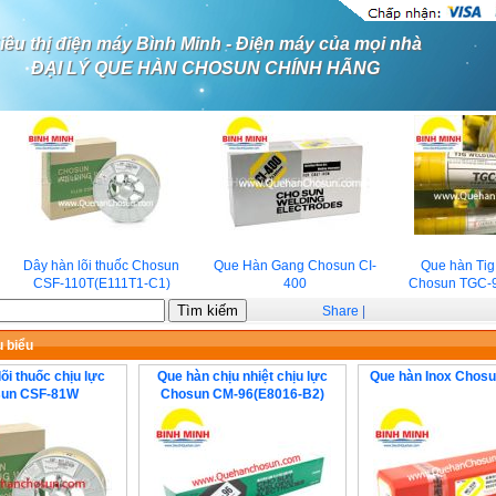
iêu thị điện máy Bình Minh - Điện máy của mọi nhà
ĐẠI LÝ QUE HÀN CHOSUN CHÍNH HÃNG
Dây hàn lõi thuốc Chosun
Que Hàn Gang Chosun CI-
Que hàn Tig c
CSF-110T(E111T1-C1)
400
Chosun TGC-9
Share
|
 biểu
õi thuốc chịu lực
Que hàn chịu nhiệt chịu lực
Que hàn Inox Chos
un CSF-81W
Chosun CM-96(E8016-B2)