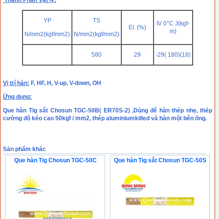
Thành Phần Vật lý:
YP
TS
IV 0°C J(kgf-
EI. (%)
m)
N/mm2(kgf/mm2)
N/mm2(kgf/mm2)
580
29
-29( 180)(18)
Vị trí hàn:
F, HF, H, V-up, V-down, OH
Ứng dụng
:
Que hàn Tig sắt Chosun TGC-50B( ER70S-2) ,Dùng để hàn thép nhẹ, thép
cường độ kéo cao 50kgf / mm2, thép aluminiumkilled và hàn một bên ống.
Sản phẩm khác
Que hàn Tig Chosun TGC-50C
Que hàn Tig sắt Chosun TGC-50S