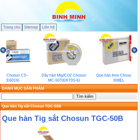
Trang chủ
Sitemap
Liên hệ
hàn Chosun CS-
Dây hàn Mig/CO2 Chosun
Que hàn Inox Chosun NC
200(E6019)
MC-50T(ER70S-6)
308EL
DANH MỤC SẢN PHẨM
Que hàn Tig sắt Chosun TGC-50B
Que hàn Tig sắt Chosun TGC-50B