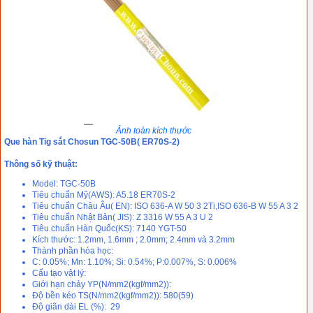
Ảnh toàn kích thước
Que hàn Tig sắt Chosun TGC-50B( ER70S-2)
Thông số kỹ thuật:
Model: TGC-50B
Tiêu chuẩn Mỹ(AWS): A5.18 ER70S-2
Tiêu chuẩn Châu Âu( EN): ISO 636-A W 50 3 2Ti,ISO 636-B W 55 A 3 2
Tiêu chuẩn Nhật Bản( JIS): Z 3316 W 55 A 3 U 2
Tiêu chuẩn Hàn Quốc(KS): 7140 YGT-50
Kích thước: 1.2mm, 1.6mm ; 2.0mm; 2.4mm và 3.2mm
Thành phần hóa học:
C: 0.05%; Mn: 1.10%; Si: 0.54%; P:0.007%, S: 0.006%
Cấu tạo vật lý:
Giới hạn chảy YP(N/mm2(kgf/mm2)):
Độ bền kéo TS(N/mm2(kgf/mm2)): 580(59)
Độ giãn dài EL (%): 29