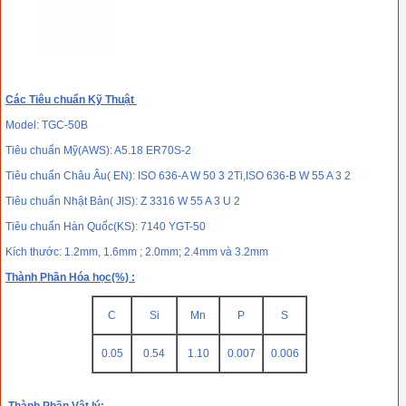
Các Tiêu chuẩn Kỹ Thuật
Model: TGC-50B
Tiêu chuẩn Mỹ(AWS): A5.18 ER70S-2
Tiêu chuẩn Châu Âu( EN): ISO 636-A W 50 3 2Ti,ISO 636-B W 55 A 3 2
Tiêu chuẩn Nhật Bản( JIS): Z 3316 W 55 A 3 U 2
Tiêu chuẩn Hàn Quốc(KS): 7140 YGT-50
Kích thước: 1.2mm, 1.6mm ; 2.0mm; 2.4mm và 3.2mm
Thành Phần Hóa học(%) :
C
Si
Mn
P
S
0.05
0.54
1.10
0.007
0.006