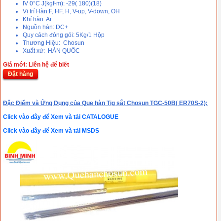
IV 0°C J(kgf-m): -29( 180)(18)
Vị trí Hàn:F, HF, H, V-up, V-down, OH
Khí hàn: Ar
Nguồn hàn: DC+
Quy cách đóng gói: 5Kg/1 Hộp
Thương Hiệu: Chosun
Xuất xứ: HÀN QUỐC
Giá mới: Liên hệ để biết
Đặt hàng
Đặc Điểm và Ứng Dụng của Que hàn Tig sắt Chosun TGC-50B( ER70S-2):
Click vào đây để Xem và tải CATALOGUE
Click vào đây để Xem và tải MSDS