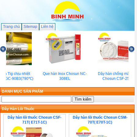
Trang chủ
Sitemap
Liên hệ
hàn Tig chịu nhiệt
Que hàn Inox Chosun NC-
Dây hàn chống mài mò
n TGC-90B3(790℃)
308EL
Chosun CSF-250H
DANH MỤC SẢN PHẨM
Dây Hàn Lõi Thuốc
Dây hàn lõi thuốc Chosun CSF-
Dây hàn lõi thuốc Chosun CSM-
71T( E71T-1C)
70T( E70T-1C)