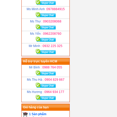
Ms Minh Anh
:0978884915
Ms Thư
: 0903208068
Ms Yến
: 0962208760
Mr Minh
: 0932 225 325
Hỗ trợ trực tuyến HCM
Mr Bình
: 0988 764 055
Ms Thu Hà
: 0904 829 667
Ms Hương
: 0964 934 177
Giỏ hàng của bạn
1 Sản phẩm