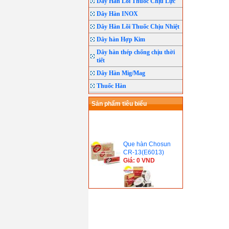
Dây Hàn Lõi Thuốc Chịu Lực
Dây Hàn INOX
Dây Hàn Lõi Thuốc Chịu Nhiệt
Dây hàn Hợp Kim
Dây hàn thép chống chịu thời
tiết
Dây Hàn Mig/Mag
Thuốc Hàn
Sản phẩm tiêu biểu
Que hàn Chosun
CR-13(E6013)
Giá: 0 VND
Dây hàn lõi thuốc
Chosun CSF-71T(
E71T-1C)
Giá: 0 VND
Que hàn Chosun