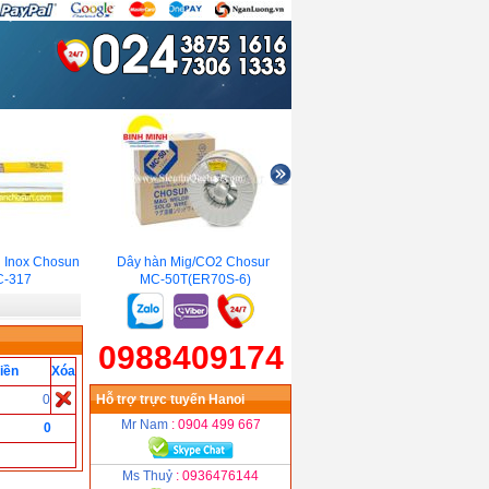
 Inox Chosun
Dây hàn Mig/CO2 Chosun
Que hàn Chosun CR-
-317
MC-50T(ER70S-6)
13V(E6013)
0988409174
iền
Xóa
0
Hỗ trợ trực tuyến Hanoi
Mr Nam
: 0904 499 667
0
Ms Thuỷ
: 0936476144