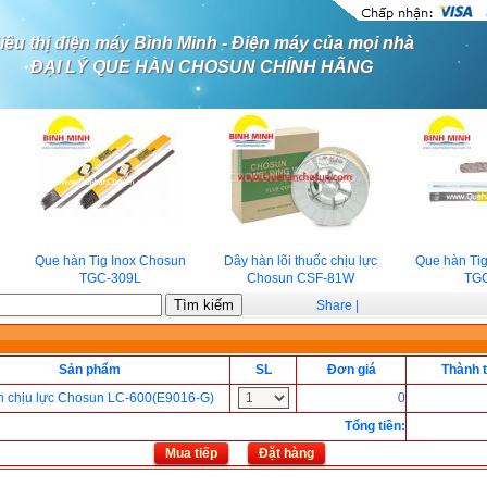
iêu thị điện máy Bình Minh - Điện máy của mọi nhà
ĐẠI LÝ QUE HÀN CHOSUN CHÍNH HÃNG
Que hàn Tig Inox Chosun
Dây hàn lõi thuốc chịu lực
Que hàn Tig
TGC-309L
Chosun CSF-81W
TGC
Share
|
Sản phẩm
SL
Đơn giá
Thành t
n chịu lực Chosun LC-600(E9016-G)
0
Tổng tiền
:
Mua tiếp
Đặt hàng