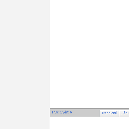
CR-13V(E6013)
Giá: 0 VND
Que hàn đắp chống
mài mòn Chosun
CH-90
Giá: 0 VND
Que hàn Inox
Chosun NC-309
Giá: 0 VND
Trực tuyến: 6
Trang chủ
Liên