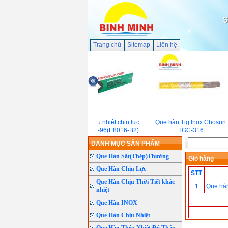
S
Trang chủ
Sitemap
Liên hệ
Que hàn chịu nhiệt chịu lực
Que hàn Tig Inox Chosun
Chosun CM-96(E8016-B2)
TGC-316
DANH MỤC SẢN PHẨM
Que Hàn Sắt(Thép)Thường
Giỏ hàng
Que Hàn Chịu Lực
STT
Que Hàn Chịu Thời Tiết khắc
1
Que hà
nhiệt
Que Hàn INOX
Que Hàn Chịu Nhiệt