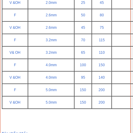
V &OH
2.0mm
25
45
F
2.6mm
50
80
V &OH
2.6mm
45
75
F
3.2mm
70
115
V& OH
3.2mm
65
110
F
4.0mm
100
150
V &OH
4.0mm
95
140
F
5.0mm
150
200
V &OH
5.0mm
150
200