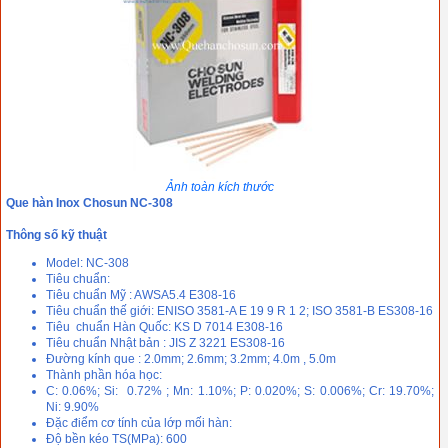
Ảnh toàn kích thước
Que hàn Inox Chosun NC-308
Thông số kỹ thuật
Model: NC-308
Tiêu chuẩn:
Tiêu chuẩn Mỹ : AWSA5.4 E308-16
Tiêu chuẩn thế giới: ENISO 3581-A E 19 9 R 1 2; ISO 3581-B ES308-16
Tiêu chuẩn Hàn Quốc: KS D 7014 E308-16
Tiêu chuẩn Nhật bản : JIS Z 3221 ES308-16
Đường kính que : 2.0mm; 2.6mm; 3.2mm; 4.0m , 5.0m
Thành phần hóa học:
C: 0.06%; Si: 0.72% ; Mn: 1.10%; P: 0.020%; S: 0.006%; Cr: 19.70%;
Ni: 9.90%
Đặc điểm cơ tính của lớp mối hàn:
Độ bền kéo TS(MPa): 600