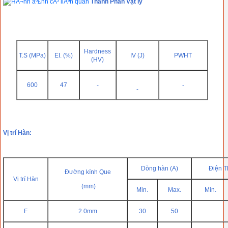
Thành Phần Vật lý
Hardness
T.S (MPa)
EI. (%)
IV (J)
PWHT
(HV)
600
47
-
-
-
Vị trí Hàn:
Dòng hàn (A)
Điện T
Đường kính Que
Vị trí Hàn
(mm)
Min.
Max.
Min.
F
2.0mm
30
50