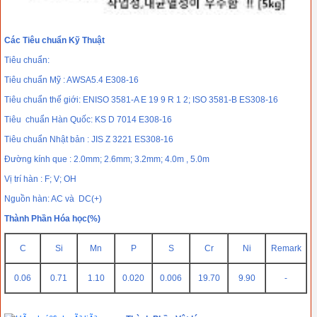
Các Tiêu chuẩn Kỹ Thuật
Tiêu chuẩn:
Tiêu chuẩn Mỹ : AWSA5.4 E308-16
Tiêu chuẩn thế giới: ENISO 3581-A E 19 9 R 1 2; ISO 3581-B ES308-16
Tiêu chuẩn Hàn Quốc: KS D 7014 E308-16
Tiêu chuẩn Nhật bản : JIS Z 3221 ES308-16
Đường kính que : 2.0mm; 2.6mm; 3.2mm; 4.0m , 5.0m
Vị trí hàn : F; V; OH
Nguồn hàn: AC và DC(+)
Thành Phần Hóa học(%)
C
Si
Mn
P
S
Cr
Ni
Remark
0.06
0.71
1.10
0.020
0.006
19.70
9.90
-