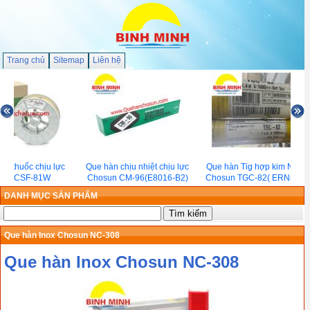
Trang chủ
Sitemap
Liên hệ
õi thuốc chịu lực
Que hàn chịu nhiệt chịu lực
Que hàn Tig hợp kim Nickel
un CSF-81W
Chosun CM-96(E8016-B2)
Chosun TGC-82( ERNiCr-3)
DANH MỤC SẢN PHẨM
Que hàn Inox Chosun NC-308
Que hàn Inox Chosun NC-308