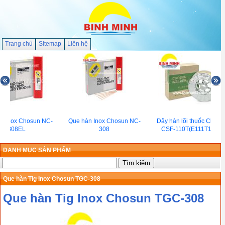
Trang chủ
Sitemap
Liên hệ
n Inox Chosun NC-
Que hàn Inox Chosun NC-
Dây hàn lõi thuốc Chosu
308EL
308
CSF-110T(E111T1-C1)
DANH MỤC SẢN PHẨM
Que hàn Tig Inox Chosun TGC-308
Que hàn Tig Inox Chosun TGC-308