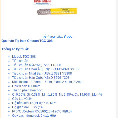
Ảnh toàn kích thước
Que hàn Tig Inox Chosun TGC-308
Thông số kỹ thuật:
Model: TGC-308
Tiêu chuẩn
Tiêu chuẩn Mỹ(AWS): A5.9 ER308
Tiêu chuẩn Châu Âu( EN): ISO 14343-B SS 308
Tiêu chuẩn Nhật Bản( JIS): Z 3321 YS308
Tiêu chuẩn Hàn Quốc(KS):D 3696 Y308
Kích thước : 1.2mm; 1.6mm; 2.0m; 2.4mm; 3.2mm
Chiêu dài: 1000mm
Thành phần hóa học:
C: 0.05%; Si: 0.38%; Mn: 1.80%; Ni: 9.95%; Cr: 19.96%; Mo: -%
Cấu tạo vật lý:
Độ bền kéo TS(MPa): 570 MPa
Độ giãn dài EL (%): 45
IV 0°C J(kgf-m): 0℃160(16)-196℃78(8.0)
Quy cách đóng gói: 5Kg/1 Hộp