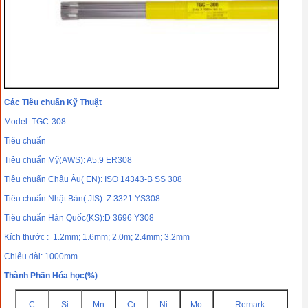
Các Tiêu chuẩn Kỹ Thuật
Model: TGC-308
Tiêu chuẩn
Tiêu chuẩn Mỹ(AWS): A5.9 ER308
Tiêu chuẩn Châu Âu( EN): ISO 14343-B SS 308
Tiêu chuẩn Nhật Bản( JIS): Z 3321 YS308
Tiêu chuẩn Hàn Quốc(KS):D 3696 Y308
Kích thước : 1.2mm; 1.6mm; 2.0m; 2.4mm; 3.2mm
Chiêu dài: 1000mm
Thành Phần Hóa học(%)
C
Si
Mn
Cr
Ni
Mo
Remark