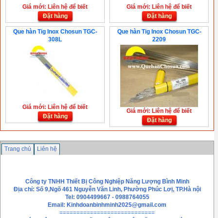
Giá mới: Liên hệ để biết
Giá mới: Liên hệ để biết
Đặt hàng
Đặt hàng
Que hàn Tig Inox Chosun TGC-
Que hàn Tig Inox Chosun TGC-
308L
2209
Giá mới: Liên hệ để biết
Giá mới: Liên hệ để biết
Đặt hàng
Đặt hàng
Trang chủ
Liên hệ
Công ty TNHH Thiết Bị Công Nghiệp Năng Lượng Bình Minh
Địa chỉ: Số 9,Ngõ 461 Nguyễn Văn Linh, Phường Phúc Lơị, TP.Hà nội
Tel: 0904499667 - 0988764055
Email:
Kinhdoanbinhminh2025@gmail.com
============================